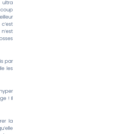
ultra
aucoup
lleur
 c’est
n’est
rosses
is par
le les
 hyper
e ! Il
er la
u’elle