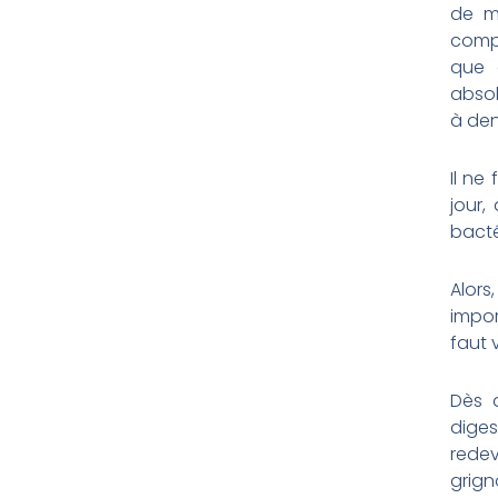
de m
compr
que 
absol
à den
Il ne
jour,
bacté
Alors
impor
faut 
Dès 
diges
rede
grig