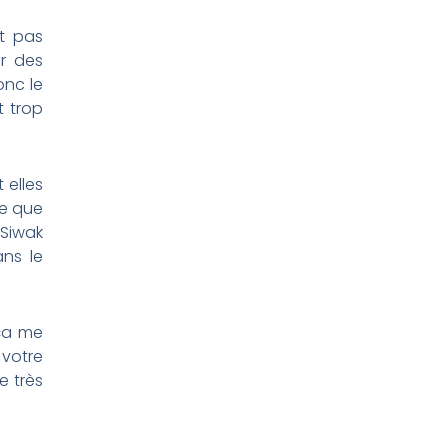
t pas
ir des
onc le
t trop
 elles
ce que
Siwak
ns le
 ça me
 votre
e très