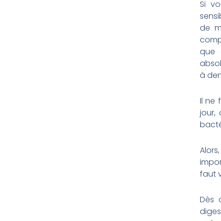
Si v
sensi
de m
compr
que 
absol
à den
Il ne
jour,
bacté
Alors
impor
faut 
Dès 
diges