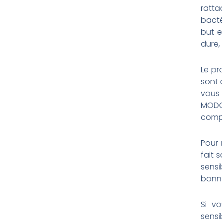
ratta
bacté
but e
dure, 
Le pr
sont 
vous
MODO
comp
Pour 
fait 
sensi
bonne
Si v
sensi