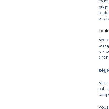
rede
grig
l’aci
envir
L’ordr
Avec
parag
», « 
chang
Régl
Alors
est 
temps
Vous