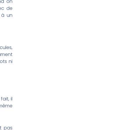
nd on
ec de
s à un
ules,
lument
ots ni
it, il
 même
t pas