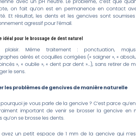
vienne avec un pH neutre. Le problème, c’est que qua
note, on fait qu’on est en permanence en contact av
dité. Et résultat, les dents et les gencives sont soumise
onnement agressif pour l’émail.
e idéal pour le brossage de dent naturel
 plaisir. Même traitement : ponctuation, majusc
raphes aérés et coquilles corrigées (« saigner », « abso
coincés », « oublie », « dent par dent »…), sans retirer de m
er le sens.
er les problèmes de gencives de manière naturelle
, pourquoi je vous parle de la gencive ? C’est parce qu’en fa
vraiment important de venir se brosser la gencive en
 qu’on se brosse les dents.
 avez un petit espace de 1 mm de la gencive qui n’es