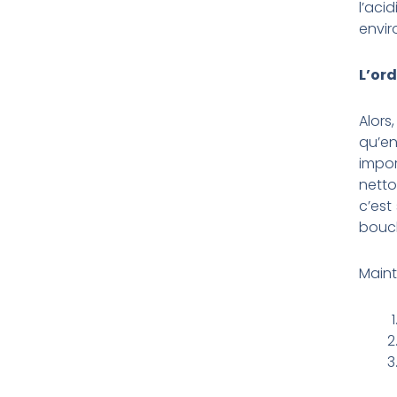
l’aci
envir
L’ord
Alors
qu’en
impor
netto
c’est
bouch
Maint