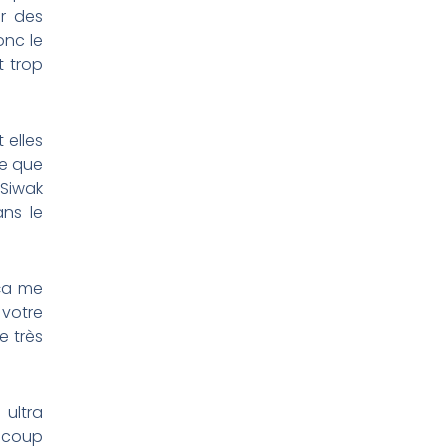
ir des
onc le
t trop
 elles
ce que
Siwak
ns le
 ça me
 votre
e très
ultra
aucoup