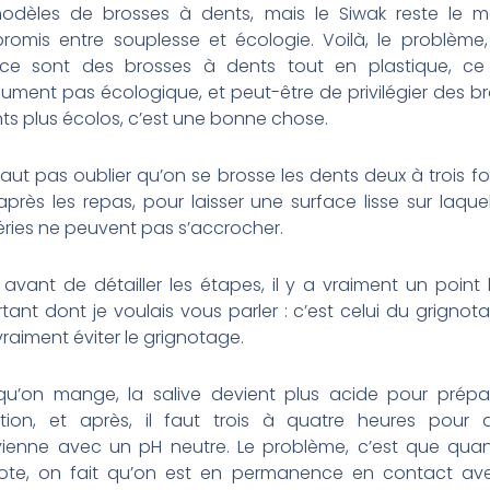
odèles de brosses à dents, mais le Siwak reste le mei
omis entre souplesse et écologie. Voilà, le problème,
ce sont des brosses à dents tout en plastique, ce 
ument pas écologique, et peut-être de privilégier des b
ts plus écolos, c’est une bonne chose.
 faut pas oublier qu’on se brosse les dents deux à trois fo
 après les repas, pour laisser une surface lisse sur laquel
ries ne peuvent pas s’accrocher.
, avant de détailler les étapes, il y a vraiment un point
tant dont je voulais vous parler : c’est celui du grignotag
vraiment éviter le grignotage.
qu’on mange, la salive devient plus acide pour prépar
tion, et après, il faut trois à quatre heures pour q
vienne avec un pH neutre. Le problème, c’est que qua
note, on fait qu’on est en permanence en contact av