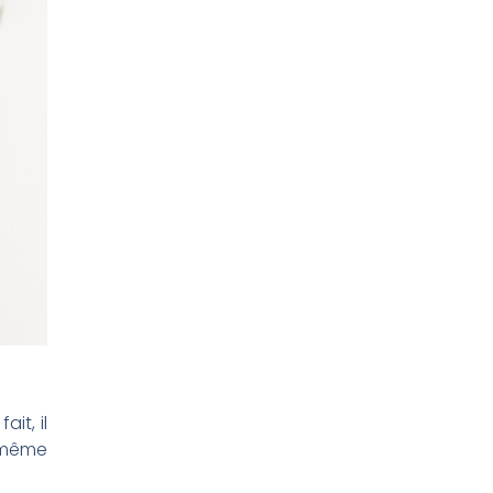
it, il
 même