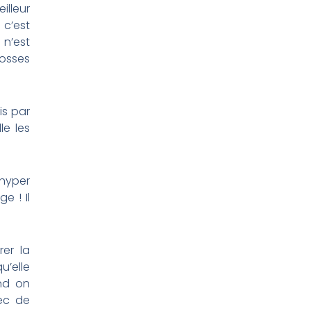
lleur
 c’est
n’est
rosses
is par
le les
 hyper
e ! Il
er la
u’elle
nd on
ec de