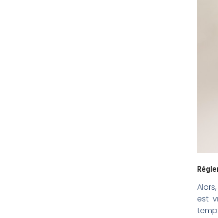
Régle
Alors
est 
temps