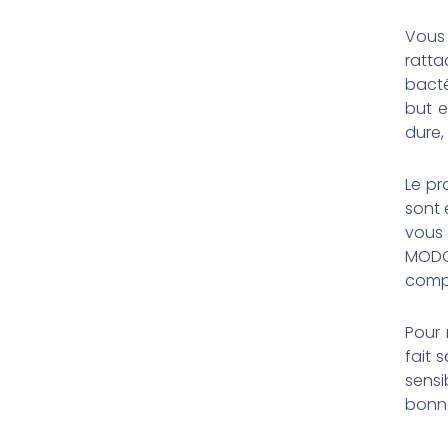
Vous
ratta
bacté
but e
dure, 
Le pr
sont 
vous
MODO
comp
Pour 
fait 
sensi
bonne