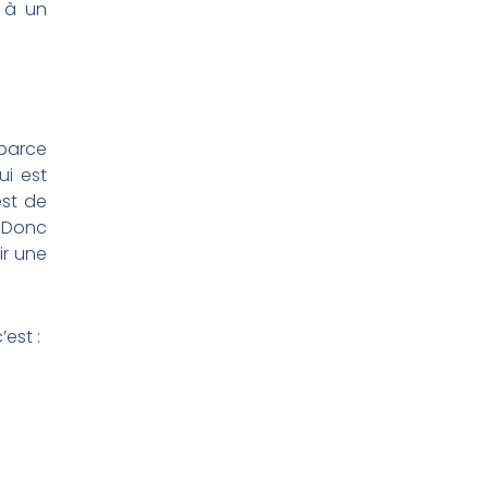
s à un
 parce
ui est
est de
. Donc
ir une
est :