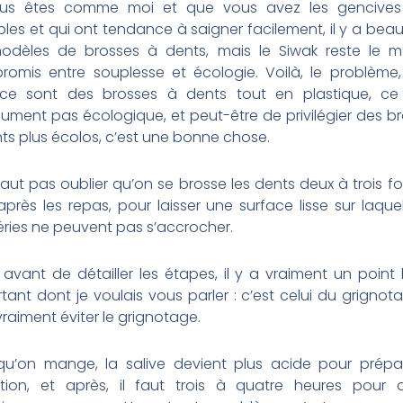
ous êtes comme moi et que vous avez les gencives 
bles et qui ont tendance à saigner facilement, il y a be
odèles de brosses à dents, mais le Siwak reste le mei
omis entre souplesse et écologie. Voilà, le problème,
ce sont des brosses à dents tout en plastique, ce 
ument pas écologique, et peut-être de privilégier des b
ts plus écolos, c’est une bonne chose.
 faut pas oublier qu’on se brosse les dents deux à trois fo
 après les repas, pour laisser une surface lisse sur laquel
ries ne peuvent pas s’accrocher.
, avant de détailler les étapes, il y a vraiment un point
tant dont je voulais vous parler : c’est celui du grignotag
vraiment éviter le grignotage.
qu’on mange, la salive devient plus acide pour prépar
tion, et après, il faut trois à quatre heures pour q