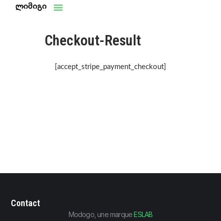
Aller
au
contenu
Checkout-Result
[accept_stripe_payment_checkout]
Contact
Modogo, une marque
ESLAB