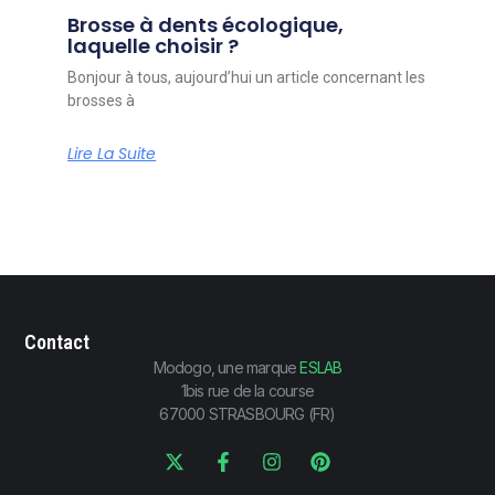
Brosse à dents écologique,
laquelle choisir ?
Bonjour à tous, aujourd’hui un article concernant les
brosses à
Lire La Suite
Contact
Modogo, une marque
ESLAB
1bis rue de la course
67000 STRASBOURG (FR)
X
F
I
P
-
a
n
i